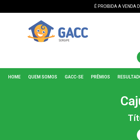
É PROIBIDA A VENDA 
HOME
QUEM SOMOS
GACC-SE
PRÊMIOS
RESULTAD
Caj
Tít