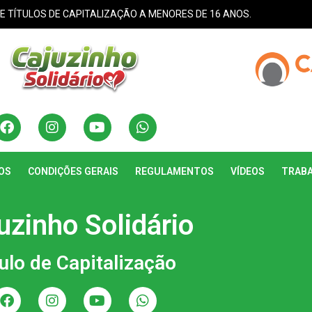
DE TÍTULOS DE CAPITALIZAÇÃO A MENORES DE 16 ANOS.
OS
CONDIÇÕES GERAIS
REGULAMENTOS
VÍDEOS
TRAB
uzinho Solidário
ulo de Capitalização