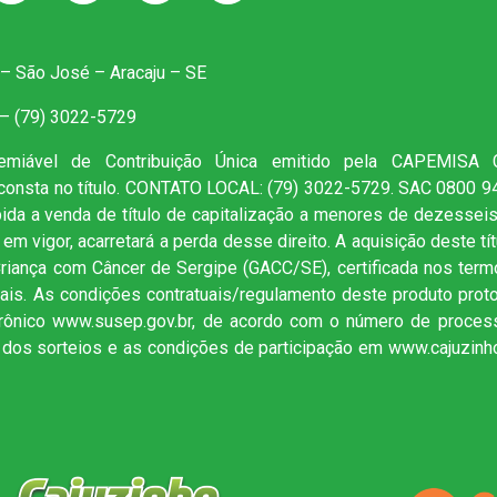
 – São José – Aracaju – SE
 – (79) 3022-5729
Premiável de Contribuição Única emitido pela CAPEMISA 
consta no título. CONTATO LOCAL: (79) 3022-5729. SAC 0800 
bida a venda de título de capitalização a menores de dezesseis
em vigor, acarretará a perda desse direito. A aquisição deste tít
iança com Câncer de Sergipe (GACC/SE), certificada nos termo
ais. As condições contratuais/regulamento deste produto prot
rônico www.susep.gov.br, de acordo com o número de process
o dos sorteios e as condições de participação em www.cajuzinh